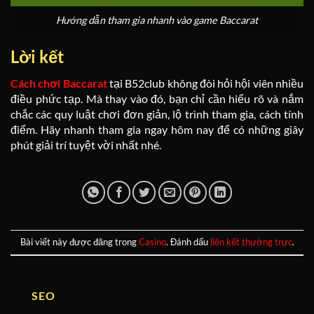
Hướng dẫn tham gia nhanh vào game Baccarat
Lời kết
Cách chơi Baccarat
tại B52club không đòi hỏi hội viên nhiều
điều phức tạp. Mà thay vào đó, bạn chỉ cần hiểu rõ và nắm
chắc các quy luật chơi đơn giản, lộ trình tham gia, cách tính
điểm. Hãy nhanh tham gia ngay hôm nay để có những giây
phút giải trí tuyệt vời nhất nhé.
Bài viết này được đăng trong
Casino
. Đánh dấu
liên kết thường trực
.
SEO