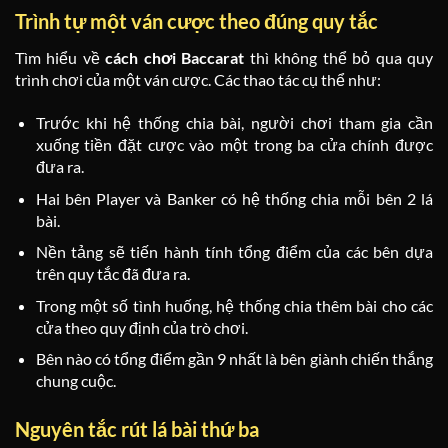
Trình tự một ván cược theo đúng quy tắc
Tìm hiểu về
cách chơi Baccarat
thì không thể bỏ qua quy
trình chơi của một ván cược. Các thao tác cụ thể như:
Trước khi hệ thống chia bài, người chơi tham gia cần
xuống tiền đặt cược vào một trong ba cửa chính được
đưa ra.
Hai bên Player và Banker có hệ thống chia mỗi bên 2 lá
bài.
Nền tảng sẽ tiến hành tính tổng điểm của các bên dựa
trên quy tắc đã đưa ra.
Trong một số tình huống, hệ thống chia thêm bài cho các
cửa theo quy định của trò chơi.
Bên nào có tổng điểm gần 9 nhất là bên giành chiến thắng
chung cuộc.
Nguyên tắc rút lá bài thứ ba