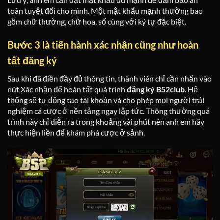
toàn tuyệt đối cho mình. Một mật khẩu mạnh thường bao
gồm chữ thường, chữ hoa, số cùng với ký tự đặc biệt.
Bước 3 là tiến hành xác nhận cũng như hoàn
tất đăng ký
Sau khi đã điền đầy đủ thông tin, thành viên chỉ cần nhấn vào
nút Xác nhận để hoàn tất quá trình
đăng ký B52club
. Hệ
thống sẽ tự động tạo tài khoản và cho phép mọi người trải
nghiệm cá cược ở nền tảng ngay lập tức. Thông thường quá
trình này chỉ diễn ra trong khoảng vài phút nên anh em hãy
thực hiện liền để khám phá cược ở sảnh.