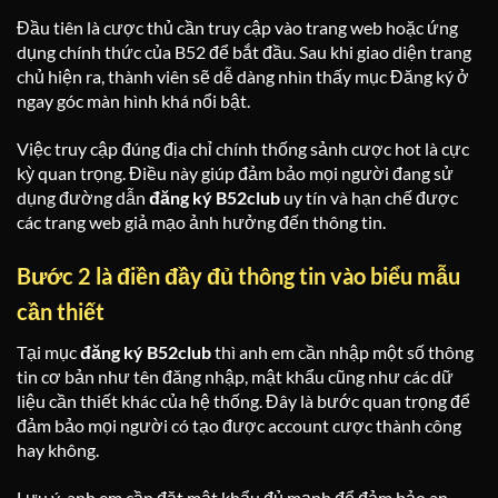
Đầu tiên là cược thủ cần truy cập vào trang web hoặc ứng
dụng chính thức của B52 để bắt đầu. Sau khi giao diện trang
chủ hiện ra, thành viên sẽ dễ dàng nhìn thấy mục Đăng ký ở
ngay góc màn hình khá nổi bật.
Việc truy cập đúng địa chỉ chính thống sảnh cược hot là cực
kỳ quan trọng. Điều này giúp đảm bảo mọi người đang sử
dụng đường dẫn
đăng ký B52club
uy tín và hạn chế được
các trang web giả mạo ảnh hưởng đến thông tin.
Bước 2 là điền đầy đủ thông tin vào biểu mẫu
cần thiết
Tại mục
đăng ký B52club
thì anh em cần nhập một số thông
tin cơ bản như tên đăng nhập, mật khẩu cũng như các dữ
liệu cần thiết khác của hệ thống. Đây là bước quan trọng để
đảm bảo mọi người có tạo được account cược thành công
hay không.
Lưu ý, anh em cần đặt mật khẩu đủ mạnh để đảm bảo an