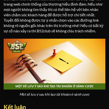
trang web chính thống của thương hiệu đình đám. Nếu như
mọi người không tìm thấy thì có thể liên hệ với bên nhân
viên chăm sóc khách hàng để được hỗ trợ chi tiết nhất.
Tuyệt đối không được tự ý nhấn chọn vào các đường link
không rõ nguồn gốc khác trên thị trường nhé! Nếu có bất kỳ
sự cố nào xảy ra thì B52club sẽ không chịu trách nhiệm.
Một số lưu ý sau khi tạo tài khoản ở sảnh cược
Kết luận