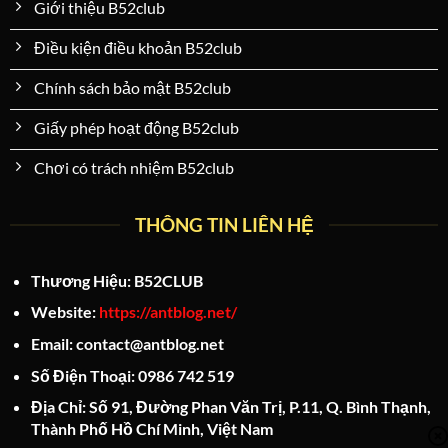
Giới thiệu B52club
Điều kiện điều khoản B52club
Chính sách bảo mật B52club
Giấy phép hoạt động B52club
Chơi có trách nhiệm B52club
THÔNG TIN LIÊN HỆ
Thương Hiệu: B52CLUB
Website:
https://antblog.net/
Email:
contact@antblog.net
Số Điện Thoại: 0986 742 519
Địa Chỉ: Số 91, Đường Phan Văn Trị, P.11, Q. Bình Thạnh,
Thành Phố Hồ Chí Minh, Việt Nam