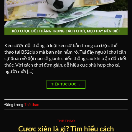
Kèo cược đội thắng là loại kèo cơ bản trong cá cược thể
thao tại B52club mà bạn nên nắm rõ. Tại đây người chơi cần
sự đoán về đội nào sẽ giành chiến thắng sau khi trận đấu kết
thúc. Với cách chơi đơn giản, dễ hiểu cực phù hợp cho cả
người mới […]
TIẾP TỤC ĐỌC
→
Đăng trong
Thể thao
THỂ THAO
Cược xiên là gì? Tìm hiểu cách