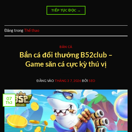
TIẾP TỤC ĐỌC
→
Đăng trong
Thể thao
BẮN CÁ
Bắn cá đổi thưởng B52club –
Game săn cá cực kỳ thú vị
ĐĂNG VÀO
THÁNG 3 7, 2026
BỞI
SEO
07
Th3