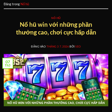
Đăng trong
Nổ hũ
NỔ HŨ
Nổ hũ win với những phần
thưởng cao, chơi cực hấp dẫn
ĐĂNG VÀO
THÁNG 3 7, 2026
BỞI
SEO
07
Th3