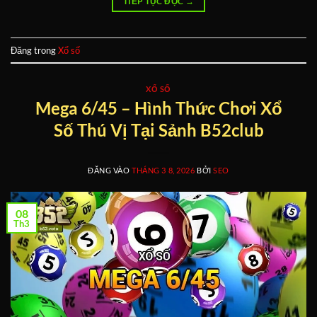
TIẾP TỤC ĐỌC
→
Đăng trong
Xổ số
XỔ SỐ
Mega 6/45 – Hình Thức Chơi Xổ
Số Thú Vị Tại Sảnh B52club
ĐĂNG VÀO
THÁNG 3 8, 2026
BỞI
SEO
08
Th3