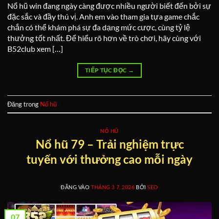
Nổ hũ win đang ngày càng được nhiều người biết đến bởi sự
đặc sắc và đầy thú vị. Anh em vào tham gia tựa game chắc
chắn có thể khám phá sự đa dạng mức cược, cùng tỷ lệ
thưởng tốt nhất. Để hiểu rõ hơn về trò chơi, hãy cùng với
B52club xem […]
TIẾP TỤC ĐỌC
→
Đăng trong
Nổ hũ
NỔ HŨ
Nổ hũ 79 – Trải nghiệm trực
tuyến với thưởng cao mỗi ngày
ĐĂNG VÀO
THÁNG 3 7, 2026
BỞI
SEO
07