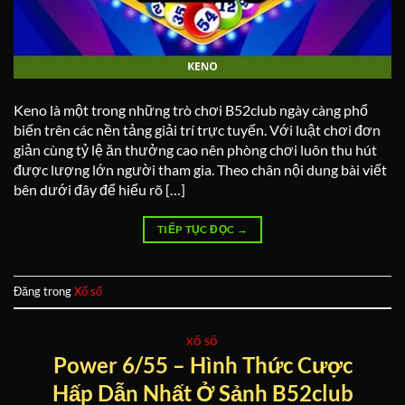
Keno là một trong những trò chơi B52club ngày càng phổ
biến trên các nền tảng giải trí trực tuyến. Với luật chơi đơn
giản cùng tỷ lệ ăn thưởng cao nên phòng chơi luôn thu hút
được lượng lớn người tham gia. Theo chân nội dung bài viết
bên dưới đây để hiểu rõ […]
TIẾP TỤC ĐỌC
→
Đăng trong
Xổ số
XỔ SỐ
Power 6/55 – Hình Thức Cược
Hấp Dẫn Nhất Ở Sảnh B52club