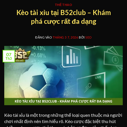
THỂ THAO
Kèo tài xỉu tại B52club – Khám
phá cược rất đa dạng
ĐĂNG VÀO
THÁNG 3 7, 2026
BỞI
SEO
07
Th3
Kèo tài xỉu là một trong những thể loại quen thuộc mà người
chơi nhất định nên tìm hiểu rõ. Kèo cược đặc biệt thu hút