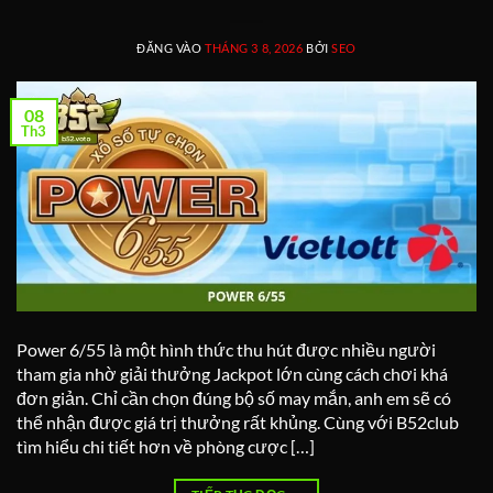
ĐĂNG VÀO
THÁNG 3 8, 2026
BỞI
SEO
08
Th3
Power 6/55 là một hình thức thu hút được nhiều người
tham gia nhờ giải thưởng Jackpot lớn cùng cách chơi khá
đơn giản. Chỉ cần chọn đúng bộ số may mắn, anh em sẽ có
thể nhận được giá trị thưởng rất khủng. Cùng với B52club
tìm hiểu chi tiết hơn về phòng cược […]